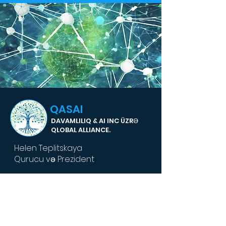
QASAI
DAVAMLILIQ & AI INC ÜZRƏ
QLOBAL ALLIANCE.
Helen Teplitskaya
Qurucu və Prezident
Ofis:
1 -202-587-5659
Faks: 1-202-587-5601
E-poçt:
info@gasai.ai
1775 Eye Street, NW
Suite 1150