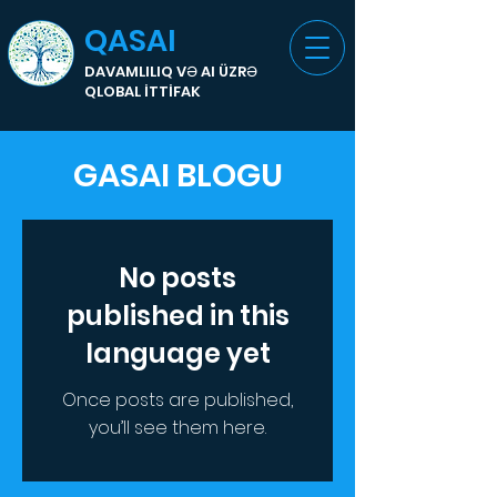
QASAI
DAVAMLILIQ VƏ AI ÜZRƏ
QLOBAL İTTİFAK
GASAI BLOGU
No posts
published in this
language yet
Once posts are published,
you’ll see them here.