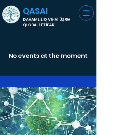
QASAI
DAVAMLILIQ VƏ AI ÜZRƏ
QLOBAL İTTİFAK
No events at the moment