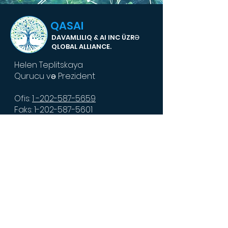
QASAI
DAVAMLILIQ & AI INC ÜZRƏ
QLOBAL ALLIANCE.
Helen Teplitskaya
Qurucu və Prezident
Ofis:
1 -202-587-5659
Faks: 1-202-587-5601
E-poçt:
info@gasai.ai
1775 Eye Street, NW
Suite 1150
Vaşinqton, DC 2006
© 2024 GASAI,
elaton.com
ilə təchiz