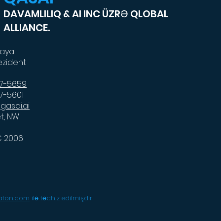
DAVAMLILIQ & AI INC ÜZRƏ QLOBAL
ALLIANCE.
kaya
ezident
87-5659
87-5601
gasai.ai
et, NW
C 2006
laton.com
ilə təchiz edilmişdir