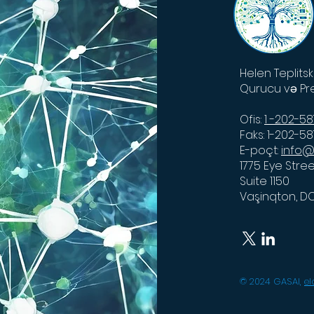
Helen Teplits
Qurucu və Pr
Ofis:
1 -202-5
Faks: 1-202-5
E-poçt:
info@
1775 Eye Stre
Suite 1150
Vaşinqton, D
© 2024 GASAI,
e