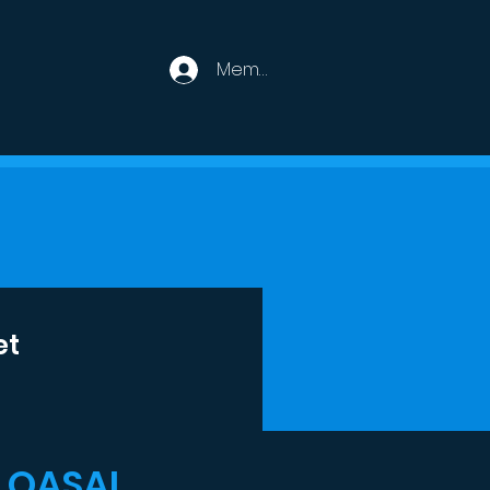
Member Login
et
QASAI