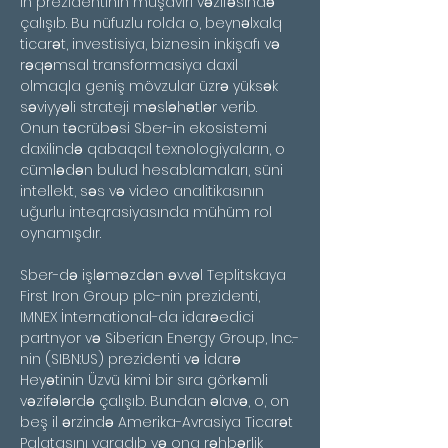
in prezidentinin müşaviri vəzifəsində 
çalışıb. Bu nüfuzlu rolda o, beynəlxalq 
ticarət, investisiya, biznesin inkişafı və 
rəqəmsal transformasiya daxil 
olmaqla geniş mövzular üzrə yüksək 
səviyyəli strateji məsləhətlər verib. 
Onun təcrübəsi Sber-in ekosistemi 
daxilində qabaqcıl texnologiyaların, o 
cümlədən bulud hesablamaları, süni 
intellekt, səs və video analitikasının 
uğurlu inteqrasiyasında mühüm rol 
oynamışdır.
Sber-də işləməzdən əvvəl Teplitskaya 
First Iron Group plc-nin prezidenti, 
IMNEX İnternational-da idarəedici 
partnyor və Siberian Energy Group, Inc.-
nin (SIBN:US) prezidenti və İdarə 
Heyətinin Üzvü kimi bir sıra görkəmli 
vəzifələrdə çalışıb. Bundan əlavə, o, on 
beş il ərzində Amerika-Avrasiya Ticarət 
Palatasını yaradıb və ona rəhbərlik 