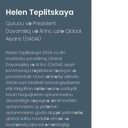
Helen Teplitskaya
Qurucu və Prezident
Davamlılıq və AI Inc üzrə Qlobal
Alyans (GASAI)
Helen Teplitskaya 2024-cü ilin 
martında yaradılmış Qlobal 
Dayanıqlılıq və AI Inc. (GASAI) qeyri-
kommersiya təşkilatının təsisçisi və 
prezidentidir. Onun rəhbərliyi altında 
GASAI süni intellekt texnologiyalarının 
etik inkişafının irəliləməsinə sadiqdir, 
insan hüquqlarının qorunmasına, 
davamlılığın təşviqinə, ətraf mühitin 
qorunmasına, iş yerlərinin 
qorunmasına güclü diqqət yetirməklə, 
qlobal sülhü müdafiə etmək və 
beynəlxalq iqtisadi əməkdaşlığı 