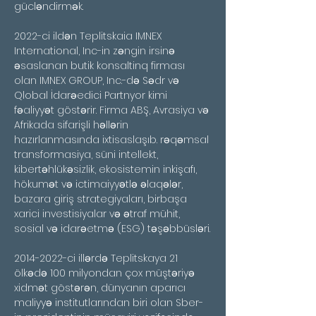
gücləndirmək.
2022-ci ildən Teplitskaia IMNEX 
International, Inc-in zəngin irsinə 
əsaslanan butik konsaltinq firması 
olan IMNEX GROUP, Inc.-də Sədr və 
Qlobal İdarəedici Partnyor kimi 
fəaliyyət göstərir. Firma ABŞ, Avrasiya və 
Afrikada sifarişli həllərin 
hazırlanmasında ixtisaslaşıb. rəqəmsal 
transformasiya, süni intellekt, 
kibertəhlükəsizlik, ekosistemin inkişafı, 
hökumət və ictimaiyyətlə əlaqələr, 
bazara giriş strategiyaları, birbaşa 
xarici investisiyalar və ətraf mühit, 
sosial və idarəetmə (ESG) təşəbbüsləri.
2014-2022-ci illərdə Teplitskaya 21 
ölkədə 100 milyondan çox müştəriyə 
xidmət göstərən, dünyanın aparıcı 
maliyyə institutlarından biri olan Sber-