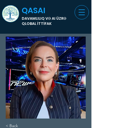
QASAI
DAVAMLILIQ VƏ AI ÜZRƏ
QLOBAL İTTİFAK
< Back