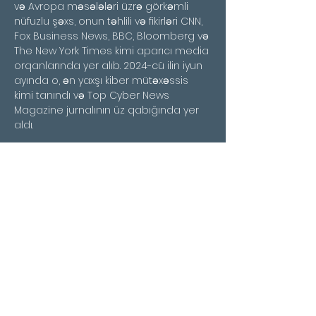
və Avropa məsələləri üzrə görkəmli 
nüfuzlu şəxs, onun təhlili və fikirləri CNN, 
Fox Business News, BBC, Bloomberg və 
The New York Times kimi aparıcı media 
orqanlarında yer alıb. 2024-cü ilin iyun 
ayında o, ən yaxşı kiber mütəxəssis 
kimi tanındı və Top Cyber News 
Magazine jurnalının üz qabığında yer 
aldı.
Teplitskaya tez-tez öz təcrübəsini ABŞ 
Ticarət Departamenti, Avropa Şurası, 
OECD, Harvard Universiteti, Stanford 
Universiteti və Davos Xəzər Həftəsi də 
daxil olmaqla, hörmətli qurumlar 
tərəfindən təşkil edilən əsas 
beynəlxalq konfranslara dəvət edir. 
məsuliyyətli texnoloji innovasiyalar və 
davamlı iqtisadi inkişaf üçün.