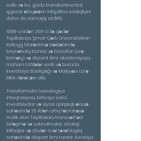
edib və bu, güclü transkontinental 
işgüzar əlaqələrin inkişafına sadiqliyini 
daha da nümayiş etdirib.
1998-ci ildən 2011-ci ilə qədər 
Teplitskaya Şimal-Qərb Universitetinin 
Kellogg İdarəetmə Məktəbində 
beynəlxalq biznes və bazarlar üzrə 
köməkçi və dosent kimi akademiyaya 
mühüm töhfələr verib və burada 
İnvestisiya Bankçılığı və Maliyyəsi üzrə 
MBA dərəcəsi alıb.
Transformativ texnologiya 
inteqrasiyası, birbaşa xarici 
investisiyalar və siyasi qarşılıqlı əlaqə 
sahəsində 25 ildən artıq təcrübəyə 
malik olan Teplitskaia transsərhəd 
birləşmə və satınalmalar, strateji 
ittifaqlar və dövlət-özəl tərəfdaşlıq 
sahəsində ekspert kimi tanınır. Avrasiya 