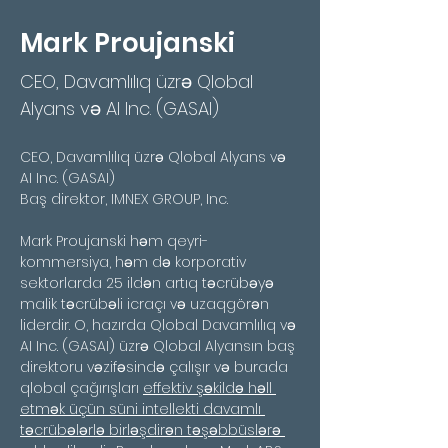
Mark Proujanski
CEO, Davamlılıq üzrə Qlobal
Alyans və AI Inc. (GASAI)
CEO, Davamlılıq üzrə Qlobal Alyans və 
AI Inc. (GASAI)
Baş direktor, IMNEX GROUP, Inc.
Mark Proujanski həm qeyri-
kommersiya, həm də korporativ 
sektorlarda 25 ildən artıq təcrübəyə 
malik təcrübəli icraçı və uzaqgörən 
liderdir. O, hazırda Qlobal Davamlılıq və 
AI Inc. (GASAI) üzrə Qlobal Alyansın baş 
direktoru vəzifəsində çalışır və burada 
qlobal çağırışları 
effektiv şəkildə həll 
etmək üçün süni intellekti davamlı 
təcrübələrlə birləşdirən təşəbbüslərə 