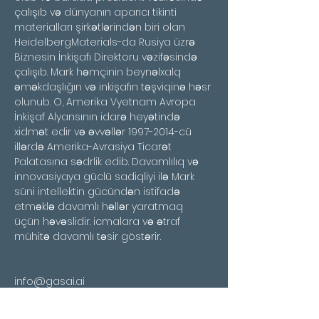
çalışıb və dünyanın aparıcı tikinti 
materialları şirkətlərindən biri olan 
HeidelbergMaterials-da Rusiya üzrə 
Biznesin İnkişafı Direktoru vəzifəsində 
çalışıb. Mark həmçinin beynəlxalq 
əməkdaşlığın və inkişafın təşviqinə həsr 
olunub. O, Amerika Vyetnam Avropa 
İnkişaf Alyansının idarə heyətində 
xidmət edir və əvvəllər 1997-2014-cü 
illərdə Amerika-Avrasiya Ticarət 
Palatasına sədrlik edib. Davamlılıq və 
innovasiyaya güclü sadiqliyi ilə Mark 
süni intellektin gücündən istifadə 
etməklə davamlı həllər yaratmaq 
üçün həvəslidir. icmalara və ətraf 
mühitə davamlı təsir göstərir.
info@gasai.ai