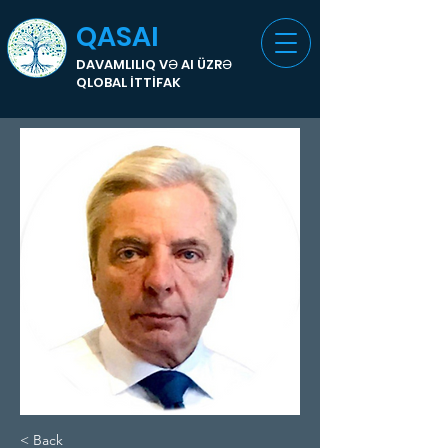
QASAI
DAVAMLILIQ VƏ AI ÜZRƏ
QLOBAL İTTİFAK
< Back