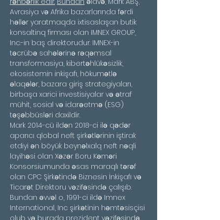
rəhbərlik edir.
Bundan
 əlavə, Mark ABŞ, 
Avrasiya və Afrika bazarlarında fərdi 
həllər yaratmaqda ixtisaslaşan butik 
konsaltinq firması olan IMNEX GROUP, 
Inc.-in baş direktorudur. IMNEX-in 
təcrübə sahələrinə rəqəmsal 
transformasiya, kibertəhlükəsizlik, 
ekosistemin inkişafı, hökumətlə 
əlaqələr, bazara giriş strategiyaları, 
birbaşa xarici investisiyalar və ətraf 
mühit, sosial və idarəetmə (ESG) 
təşəbbüsləri daxildir.
Mark 2014-cü ildən 2018-ci ilə qədər 
aparıcı qlobal neft şirkətlərinin iştirak 
etdiyi ən böyük beynəlxalq neft nəqli 
layihəsi olan Xəzər Boru Kəməri 
Konsorsiumunda əsas maraqlı tərəf 
olan CPC Şirkətində Biznesin İnkişafı və 
Ticarət Direktoru vəzifəsində çalışıb. 
Bundan əvvəl o, 1991-ci ildə Imnex 
International, Inc şirkətinin həmtəsisçisi 
olub və burada prezident vəzifəsində 