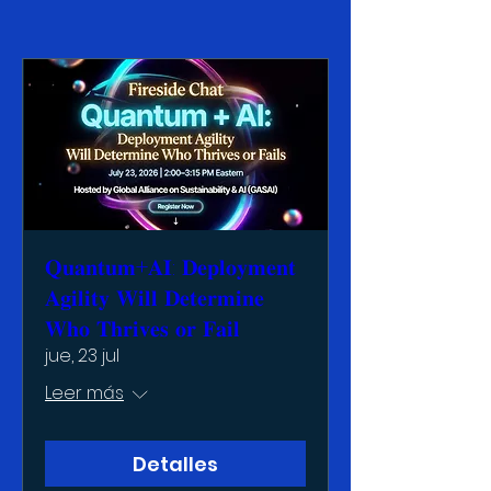
𝐐𝐮𝐚𝐧𝐭𝐮𝐦+𝐀𝐈: 𝐃𝐞𝐩𝐥𝐨𝐲𝐦𝐞𝐧𝐭
𝐀𝐠𝐢𝐥𝐢𝐭𝐲 𝐖𝐢𝐥𝐥 𝐃𝐞𝐭𝐞𝐫𝐦𝐢𝐧𝐞
𝐖𝐡𝐨 𝐓𝐡𝐫𝐢𝐯𝐞𝐬 𝐨𝐫 𝐅𝐚𝐢𝐥
jue, 23 jul
Leer más
Detalles