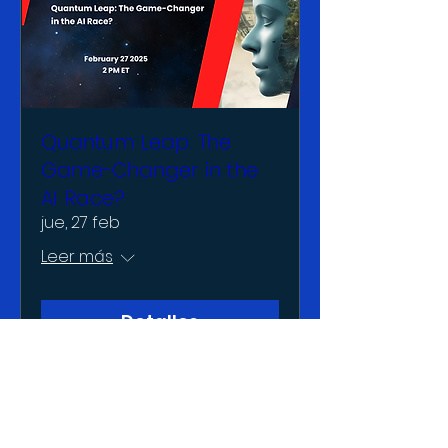
Quantum Leap: The
Game-Changer in the
AI Race?
jue, 27 feb
Leer más
Detalles