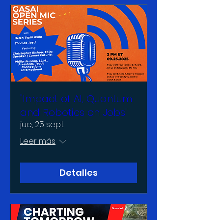
"Impact of AI, Quantum
and Robotics on Jobs"
jue, 25 sept
Leer más
Detalles