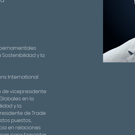
la
ubernamentales 
 Sostenibilidad y la 
)
ns International
o de vicepresidente 
lobales en la 
lidad y la 
y presidente de Trade 
stos puestos, 
ia en relaciones 
licas para fomentar 