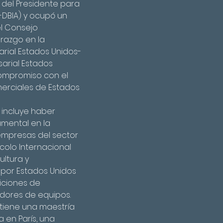
del Presidente para 
-DBIA) y ocupó un 
el Consejo 
erazgo en la 
rial Estados Unidos-
arial Estados 
compromiso con el 
erciales de Estados 
 incluye haber 
ental en la 
empresas del sector 
colo Internacional 
ultura y 
 por Estados Unidos 
iciones de 
dores de equipos.
, tiene una maestría 
 en París, una 