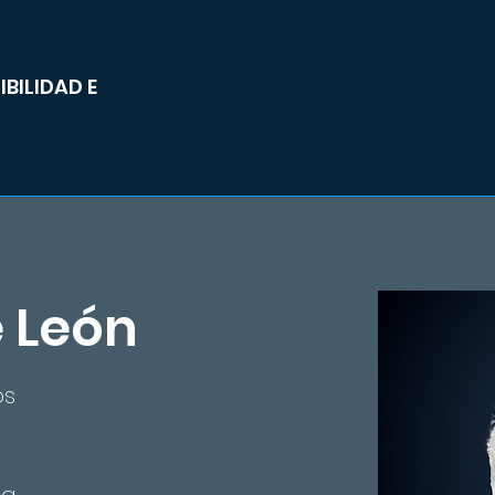
BILIDAD E
e León
os