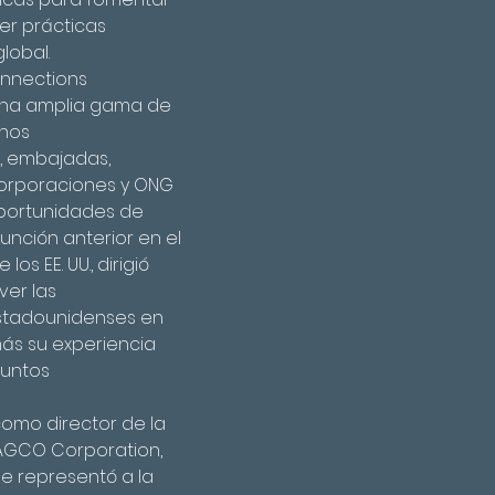
er prácticas 
lobal.
nnections 
a una amplia gama de 
nos 
, embajadas, 
corporaciones y ONG 
oportunidades de 
unción anterior en el 
 EE. UU., dirigió 
er las 
stadounidenses en 
más su experiencia 
suntos 
omo director de la 
AGCO Corporation, 
 representó a la 