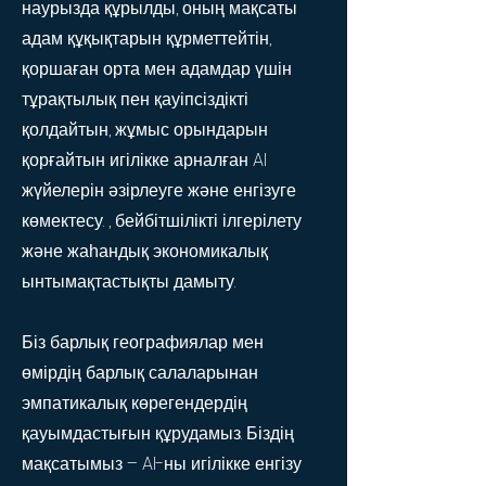
наурызда құрылды, оның мақсаты
адам құқықтарын құрметтейтін,
қоршаған орта мен адамдар үшін
тұрақтылық пен қауіпсіздікті
қолдайтын, жұмыс орындарын
қорғайтын игілікке арналған AI
жүйелерін әзірлеуге және енгізуге
көмектесу. , бейбітшілікті ілгерілету
және жаһандық экономикалық
ынтымақтастықты дамыту.
Біз барлық географиялар мен
өмірдің барлық салаларынан
эмпатикалық көрегендердің
қауымдастығын құрудамыз. Біздің
мақсатымыз – AI-ны игілікке енгізу