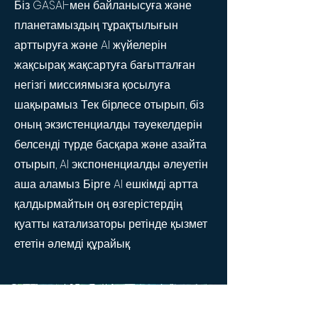
Біз GASAI-мен байланысуға және
планетамыздың тұрақтылығын
арттыруға және AI жүйелерін
жақсырақ жақсартуға бағытталған
негізгі миссиямызға қосылуға
шақырамыз. Тек бірлесе отырып, біз
оның экзистенциалды тәуекелдерін
белсенді түрде басқара және азайта
отырып, AI экспоненциалды әлеуетін
аша аламыз. Бірге AI ешкімді артта
қалдырмайтын оң өзгерістердің
қуатты катализаторы ретінде қызмет
ететін әлемді құрайық.