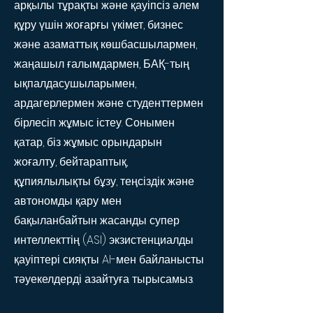
арқылы тұрақты және қауіпсіз әлем
құру үшін жоғарғы үкімет, бизнес
және азаматтық көшбасшылармен,
жаңашыл ғалымдармен, БАҚ-тың
ықпалдасушыларымен,
ардагерлермен және студенттермен
бірлесіп жұмыс істеу. Сонымен
қатар, біз жұмыс орындарын
жоғалту, бейтараптық,
құпиялылықты бұзу, теңсіздік және
автономды қару мен
бақыланбайтын жасанды супер
интеллекттің (ASI) экзистенциалды
қауіптері сияқты AI-мен байланысты
тәуекелдерді азайтуға тырысамыз.