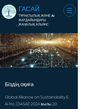
ГАСАЙ
ТҰРАҚТЫЛЫҚ ЖӘНЕ AI
ЖАҒДАЙЫНДАҒЫ
ЖАҢАЛЫҚ АЛЬЯНС
ТУРАЛЫ
Біздің оқиға
Global Alliance on Sustainability &
AI Inc. (GASAI) 2024 жылы 20