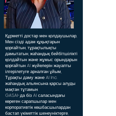
Құрметті достар мен қолдаушылар,
Мен сізді адам құқықтарын
қорғайтын, тұрақтылықты
дамытатын, жаһандық бейбітшілікті
қолдайтын және жұмыс орындарын
қорғайтын AI жүйелерін жауапты
ілгерілетуге арналған ұйым,
Тұрақты даму және AI Inc.
жаһандық альянсына қарсы алуды
мақтан тұтамын.
GASAI-да біз AI саласындағы
көреген сарапшылар мен
корпоративтік көшбасшылардан
бастап үкіметтік шенеуніктерге,