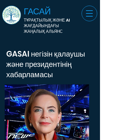
ГАСАЙ
ТҰРАҚТЫЛЫҚ ЖӘНЕ AI
ЖАҒДАЙЫНДАҒЫ
ЖАҢАЛЫҚ АЛЬЯНС
GASAI негізін қалаушы
және президентінің
хабарламасы