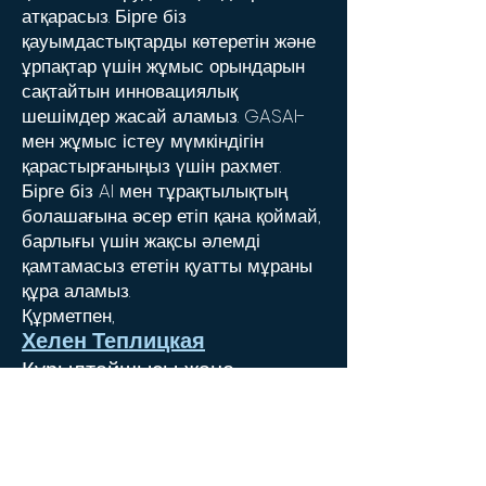
атқарасыз. Бірге біз
қауымдастықтарды көтеретін және
ұрпақтар үшін жұмыс орындарын
сақтайтын инновациялық
шешімдер жасай аламыз. GASAI-
мен жұмыс істеу мүмкіндігін
қарастырғаныңыз үшін рахмет.
Бірге біз AI мен тұрақтылықтың
болашағына әсер етіп қана қоймай,
барлығы үшін жақсы әлемді
қамтамасыз ететін қуатты мұраны
құра аламыз.
Құрметпен,
Хелен Теплицкая
Құрылтайшысы және
президенті
Тұрақты даму жөніндегі
жаһандық альянс және AI Inc.