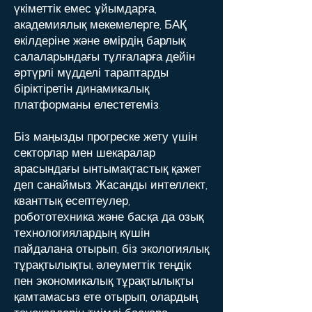
үкіметтік емес ұйымдарға,
академиялық мекемелерге, БАҚ
өкілдеріне және өмірдің барлық
салаларындағы тұлғаларға дейін
әртүрлі мүдделі тараптарды
біріктіретін динамикалық
платформаны елестетеміз.
Біз маңызды прогреске жету үшін
секторлар мен шекаралар
арасындағы ынтымақтастық қажет
деп санаймыз. Жасанды интеллект,
кванттық есептеулер,
робототехника және басқа да озық
технологиялардың күшін
пайдалана отырып, біз экологиялық
тұрақтылықты, әлеуметтік теңдік
пен экономикалық тұрақтылықты
қамтамасыз ете отырып, олардың