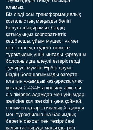
тәуекелдерін тиімді басқара
аламыз.
Біз сізді осы трансформациялық
қозғалыстың маңызды бөлігі
болуға шақырамыз. Сіздің
қатысуыңыз корпоративтік
көшбасшы, ұйым мүшесі, үкімет
өкілі, ғалым, студент немесе
тұрақтылық үшін ынталы қорғаушы
болсаңыз да, елеулі өзгерістерді
тудыруы мүмкін. Әрбір дауыс
біздің болашағымызды өзгерте
алатын ұжымдық көзқарасқа үлес
қосады. GASAI-ға қосылу арқылы
сіз пікірлес адамдар мен ұйымдар
желісіне қол жеткізіп қана қоймай,
сонымен қатар этикалық AI дамуы
мен тұрақтылығына басымдық
беретін саясат пен тәжірибені
қалыптастыруда маңызды рөл