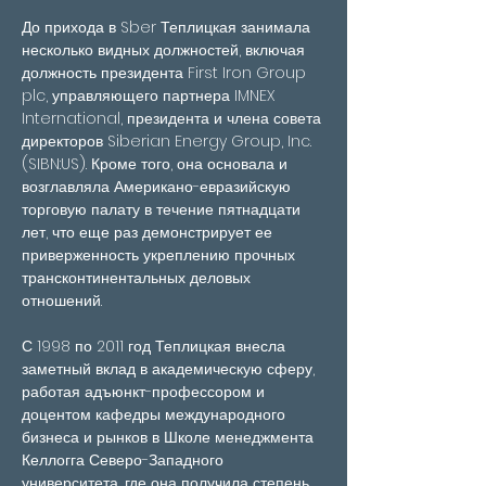
До прихода в Sber Теплицкая занимала 
несколько видных должностей, включая 
должность президента First Iron Group 
plc, управляющего партнера IMNEX 
International, президента и члена совета 
директоров Siberian Energy Group, Inc. 
(SIBN:US). Кроме того, она основала и 
возглавляла Американо-евразийскую 
торговую палату в течение пятнадцати 
лет, что еще раз демонстрирует ее 
приверженность укреплению прочных 
трансконтинентальных деловых 
отношений.
С 1998 по 2011 год Теплицкая внесла 
заметный вклад в академическую сферу, 
работая адъюнкт-профессором и 
доцентом кафедры международного 
бизнеса и рынков в Школе менеджмента 
Келлогга Северо-Западного 
университета, где она получила степень 