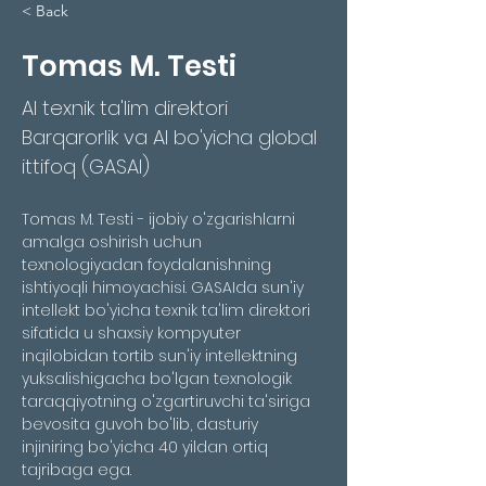
< Back
Tomas M. Testi
AI texnik ta'lim direktori
Barqarorlik va AI bo'yicha global
ittifoq (GASAI)
Tomas M. Testi - ijobiy o'zgarishlarni 
amalga oshirish uchun 
texnologiyadan foydalanishning 
ishtiyoqli himoyachisi. GASAIda sun'iy 
intellekt bo'yicha texnik ta'lim direktori 
sifatida u shaxsiy kompyuter 
inqilobidan tortib sun'iy intellektning 
yuksalishigacha bo'lgan texnologik 
taraqqiyotning o'zgartiruvchi ta'siriga 
bevosita guvoh bo'lib, dasturiy 
injiniring bo'yicha 40 yildan ortiq 
tajribaga ega.