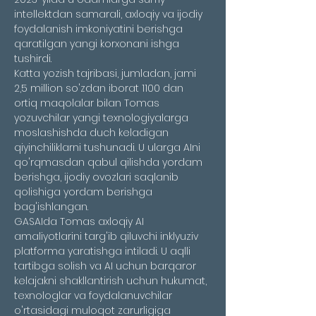
intellektdan samarali, axloqiy va ijodiy 
foydalanish imkoniyatini berishga 
qaratilgan yangi korxonani ishga 
tushirdi.
Katta yozish tajribasi, jumladan, jami 
2,5 million so'zdan iborat 1100 dan 
ortiq maqolalar bilan Tomas 
yozuvchilar yangi texnologiyalarga 
moslashishda duch keladigan 
qiyinchiliklarni tushunadi. U ularga AIni 
qo'rqmasdan qabul qilishda yordam 
berishga, ijodiy ovozlari saqlanib 
qolishiga yordam berishga 
bag'ishlangan.
GASAIda Tomas axloqiy AI 
amaliyotlarini targ'ib qiluvchi inklyuziv 
platforma yaratishga intiladi. U aqlli 
tartibga solish va AI uchun barqaror 
kelajakni shakllantirish uchun hukumat, 
texnologlar va foydalanuvchilar 
o'rtasidagi muloqot zarurligiga 