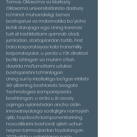
Tomas Oklaxoma va Markaziy 
Oklaxoma universitetlarida dasturiy 
ta'minot muhandisligi, biznes 
boshqaruvi va matematika bo'yicha 
kichik darajaga ega. Uning karerasi 
turli xil tashkilotlarni qamrab oladi, 
jumladan, startaplardan tortib, First 
Data korporatsiyasi kabi transmilliy 
korporatsiyalar, u yerda u Y2K direktori 
boʻlib ishlagan va muhim oʻtish 
davrida maʼlumotlarni uzluksiz 
boshqarishni taʼminlagan.
Uning sun'iy intellektga bo'lgan intilishi 
90-yillarning boshlarida Seagate 
Technologies kompaniyasida 
boshlangan, u erda u AI asosiy 
oqimga aylanishidan ancha oldin 
innovatsiyalarga sodiqligini namoyish 
qilib, haydovchi komponentlarining 
nosozliklarini bashorat qilish uchun 
neyron tarmoqlardan foydalangan. 
2023-yilda u odamlarga sun’iy 