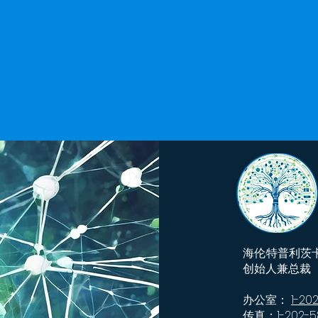
海伦·特普利茨
创始人兼总裁
办公室：
1-20
传真：1-202-58